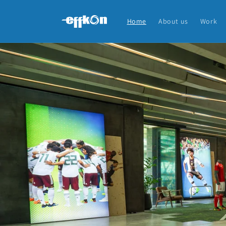
Direkt
zum
Inhalt
Home
About us
Work