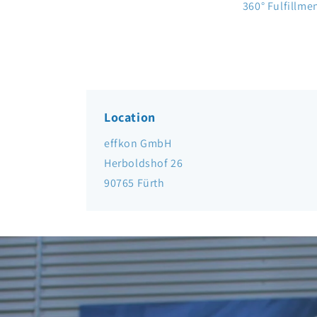
360° Fulfillme
Location
effkon GmbH
Herboldshof 26
90765 Fürth