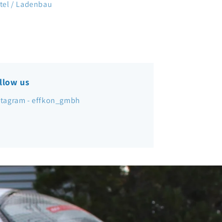
ttel / Ladenbau
llow us
stagram - effkon_gmbh